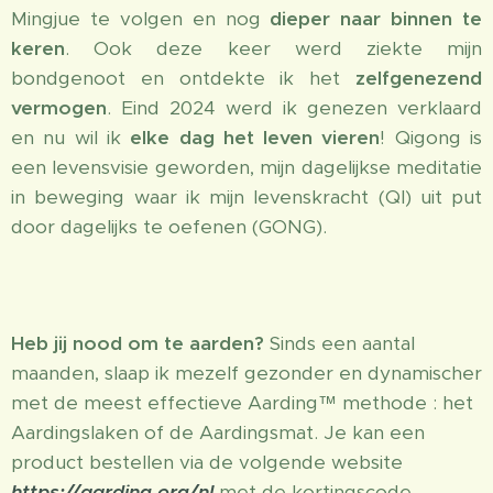
Mingjue te volgen en nog
dieper naar binnen te
keren
. Ook deze keer werd ziekte mijn
bondgenoot en ontdekte ik het
zelfgenezend
vermogen
. Eind 2024 werd ik genezen verklaard
en nu wil ik
elke dag het leven vieren
! Qigong is
een levensvisie geworden, mijn dagelijkse meditatie
in beweging waar ik mijn levenskracht (QI) uit put
door dagelijks te oefenen (GONG).
Heb jij nood om te aarden?
Sinds een aantal
maanden, slaap ik mezelf gezonder en dynamischer
met de meest effectieve Aarding™ methode : het
Aardingslaken of de Aardingsmat. Je kan een
product bestellen via de volgende website
https://aarding.org/nl
met de kortingscode